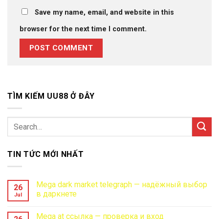
Save my name, email, and website in this
browser for the next time I comment.
TÌM KIẾM UU88 Ở ĐÂY
TIN TỨC MỚI NHẤT
Mega dark market telegraph — надёжный выбор
26
в даркнете
Jul
No
Comments
Mega at ссылка — проверка и вход
on