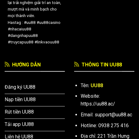
lại trải nghiệm giải trí an toàn,
mượt mà và minh bạch cho
mọi thành viên.
Hastag : #uu88 #uu88casino
#nhacaiuu88
#dangnhapuu88
#truycapuu88 #linkvaouu88
HƯỚNG DẪN
THÔNG TIN UU88
Tên:
UU88
Đăng ký UU88
Website:
Nạp tiền UU88
https://uu88.ac/
Rút tiền UU88
Email:
support@uu88.ac
Tải app UU88
Hotline: 0938 275 416
Địa chỉ: 221 Trần Hưng
Liên hệ UU88