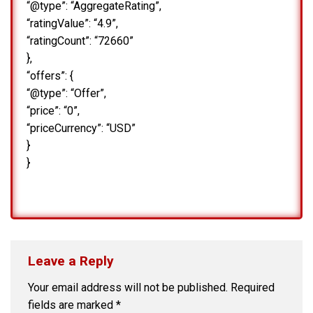
“@type”: “AggregateRating”,
“ratingValue”: “4.9”,
“ratingCount”: “72660”
},
“offers”: {
“@type”: “Offer”,
“price”: “0”,
“priceCurrency”: “USD”
}
}
Leave a Reply
Your email address will not be published.
Required
fields are marked
*