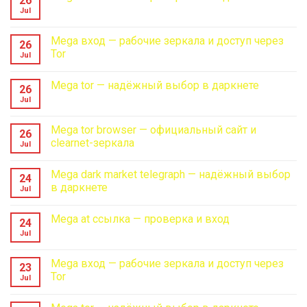
26
Mega
Jul
No
dark
Comments
market
on
telegraph
Mega
Mega вход — рабочие зеркала и доступ через
—
26
at
надёжный
Tor
Jul
ссылка
выбор
—
в
No
проверка
даркнете
Comments
и
Mega tor — надёжный выбор в даркнете
on
26
вход
Mega
Jul
No
вход
Comments
—
on
рабочие
Mega
Mega tor browser — официальный сайт и
зеркала
26
tor
и
clearnet-зеркала
Jul
—
доступ
надёжный
через
No
выбор
Tor
Comments
в
Mega dark market telegraph — надёжный выбор
on
24
даркнете
Mega
в даркнете
Jul
tor
browser
No
—
Comments
Mega at ссылка — проверка и вход
официальный
on
24
сайт
Mega
Jul
No
и
dark
Comments
clearnet-
market
on
зеркала
telegraph
Mega
Mega вход — рабочие зеркала и доступ через
—
23
at
надёжный
Tor
Jul
ссылка
выбор
—
в
No
проверка
даркнете
Comments
и