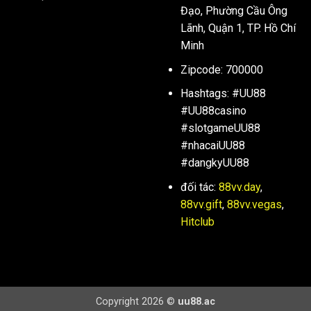
Đạo, Phường Cầu Ông
Lãnh, Quận 1, TP. Hồ Chí
Minh
Zipcode: 700000
Hashtags: #UU88
#UU88casino
#slotgameUU88
#nhacaiUU88
#dangkyUU88
đối tác:
88vv.day
,
88vv.gift
,
88vv.vegas
,
Hitclub
Copyright 2026 ©
uu88.ac